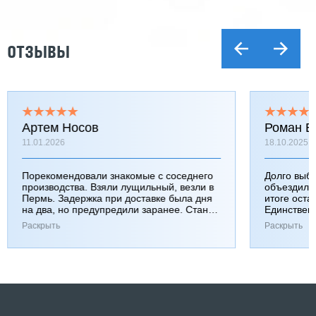
ОТЗЫВЫ
Артем Носов
Роман Б
11.01.2026
18.10.2025
Порекомендовали знакомые с соседнего
Долго выб
производства. Взяли лущильный, везли в
объездили
Пермь. Задержка при доставке была дня
итоге оста
на два, но предупредили заранее. Станок
Единствен
работает хорошо, к качеству вопросов нет.
затянулась
Раскрыть
Раскрыть