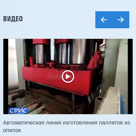
ВИДЕО
Двухсторонний шипорез MX6015
3 176 000 ₽
2 832 000 ₽
Артикул: 2497
Длина заготовки: 400-1500 мм
Макс. ширина заготовки: 580 мм
Станок проходного типа
Узлы: 4 пилы, 2 фрезы
Вес: 3800 кг
Автоматическая линия изготовления паллетов из
опилок