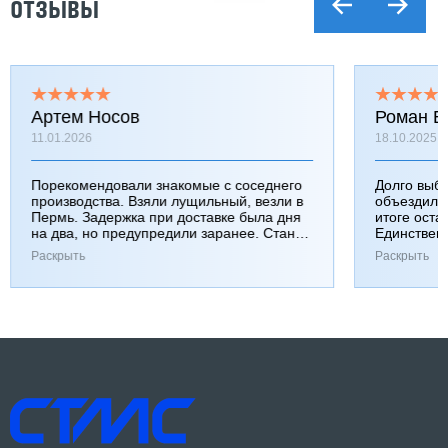
ОТЗЫВЫ
Артем Носов
Роман Б
11.01.2026
18.10.2025
Порекомендовали знакомые с соседнего
Долго выб
производства. Взяли лущильный, везли в
объездили
Пермь. Задержка при доставке была дня
итоге оста
на два, но предупредили заранее. Станок
Единствен
работает хорошо, к качеству вопросов нет.
затянулась
Раскрыть
Раскрыть