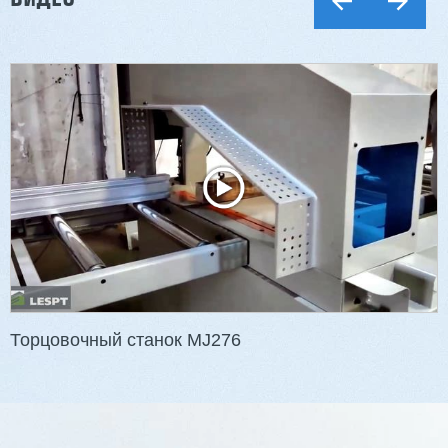
Двухсторонний шипорез MX6015
3 176 000 ₽
2 832 000 ₽
Артикул: 2497
Длина заготовки: 400-1500 мм
Макс. ширина заготовки: 580 мм
Станок проходного типа
Узлы: 4 пилы, 2 фрезы
Вес: 3800 кг
Торцовочный станок MJ276
Заказать
Подробнее