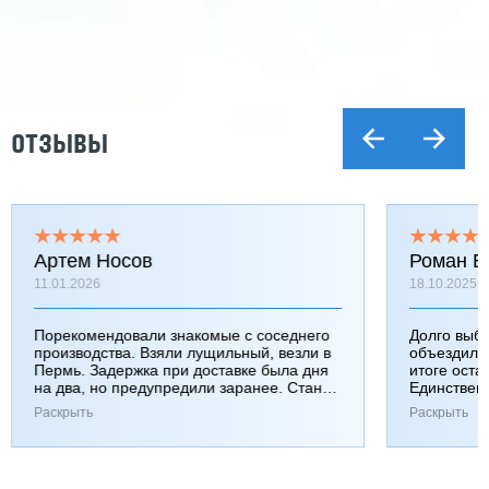
ОТЗЫВЫ
Артем Носов
Роман Б
11.01.2026
18.10.2025
Порекомендовали знакомые с соседнего
Долго выб
производства. Взяли лущильный, везли в
объездили
Пермь. Задержка при доставке была дня
итоге оста
на два, но предупредили заранее. Станок
Единствен
работает хорошо, к качеству вопросов нет.
затянулась
Раскрыть
Раскрыть