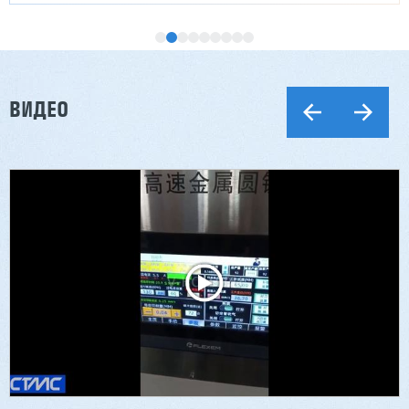
ВИДЕО
Двухсторонний шипорез MX6015
3 254 098 ₽
2 901 639 ₽
Артикул: 2497
Длина заготовки: 400-1500 мм
Макс. ширина заготовки: 580 мм
Станок проходного типа
Узлы: 4 пилы, 2 фрезы
Вес: 3800 кг