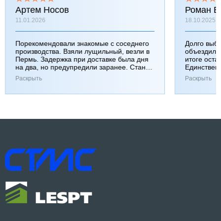
Артем Носов
Роман Б
11.01.2026
18.10.2025
Порекомендовали знакомые с соседнего
Долго выб
производства. Взяли лущильный, везли в
объездили
Пермь. Задержка при доставке была дня
итоге оста
на два, но предупредили заранее. Станок
Единствен
работает хорошо, к качеству вопросов нет.
затянулась
Раскрыть
Раскрыть