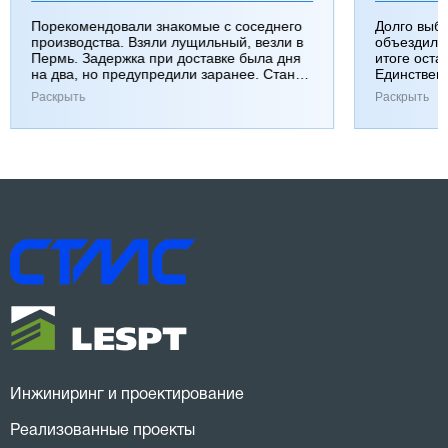
Порекомендовали знакомые с соседнего
Долго выб
производства. Взяли лущильный, везли в
объездили
Пермь. Задержка при доставке была дня
итоге оста
на два, но предупредили заранее. Станок
Единствен
работает хорошо, к качеству вопросов нет.
затянулась
Раскрыть
Раскрыть
Инжиниринг и проектирование
Реализованные проекты