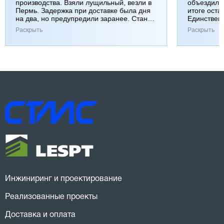
производства. Взяли лущильный, везли в
объездили
Пермь. Задержка при доставке была дня
итоге оста
на два, но предупредили заранее. Станок
Единствен
работает хорошо, к качеству вопросов нет.
затянулась
Раскрыть
Раскрыть
Инжиниринг и проектирование
Реализованные проекты
Доставка и оплата