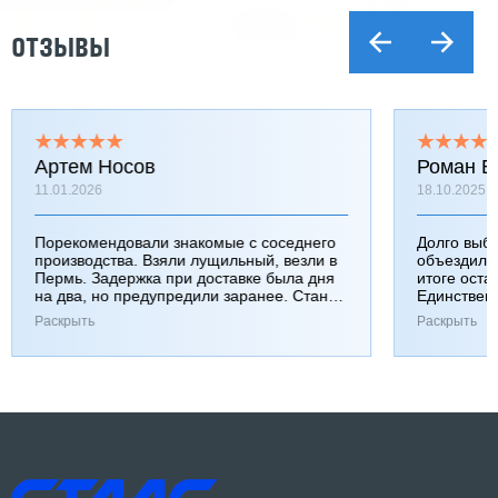
ОТЗЫВЫ
Артем Носов
Роман Б
11.01.2026
18.10.2025
Порекомендовали знакомые с соседнего
Долго выб
производства. Взяли лущильный, везли в
объездили
Пермь. Задержка при доставке была дня
итоге оста
на два, но предупредили заранее. Станок
Единствен
работает хорошо, к качеству вопросов нет.
затянулась
Раскрыть
Раскрыть