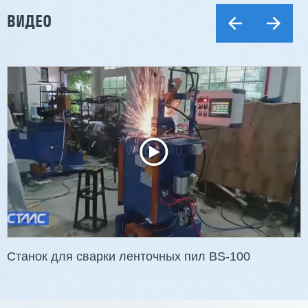
ВИДЕО
Двухсторонний шипорез MX6015
3 176 000 ₽
2 832 000 ₽
Артикул: 2497
Длина заготовки: 400-1500 мм
Макс. ширина заготовки: 580 мм
Станок проходного типа
Узлы: 4 пилы, 2 фрезы
Вес: 3800 кг
Станок для сварки ленточных пил BS-100
Заказать
Подробнее